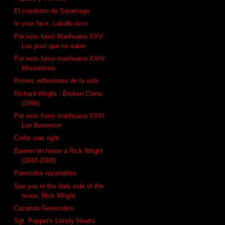
El cuaderno de Saramago
In your face, caballo loco
Por esto fumo Marihuana XXV:
Los post que no salen
Por esto fumo marihuana XXIV:
Mounstruos
Breves reflexiones de la vida
Richard Wright - Broken China
(1996)
Por esto fumo marihuana XXIII:
Lori Berenson
Cotler was right
Banner en honor a Rick Wright
(1943-2008)
Parecidos razonables
See you in the dark side of the
moon, Rick Wright
Cazando Genocidios
Sgt. Pepper's Lonely Hearts