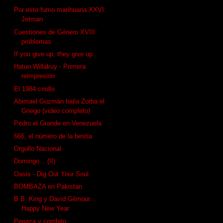
Por esto fumo marihuana XXVI:
Jetman
Cuestiones de Género XVIII:
problemas
If you give up, they give up...
Hatun Willakuy - Primera
reimpresión
El 1984 criollo
Abimael Guzmán baila Zorba el
Griego (video completo)
Pedro el Grande en Venezuela
666, el número de la bestia
Orgullo Nacional
Domingo... (II)
Oasis - Dig Out Your Soul
BOMBAZA en Pakistan
B.B. King y David Gilmour...
Happy New Year
Pepaza y combito