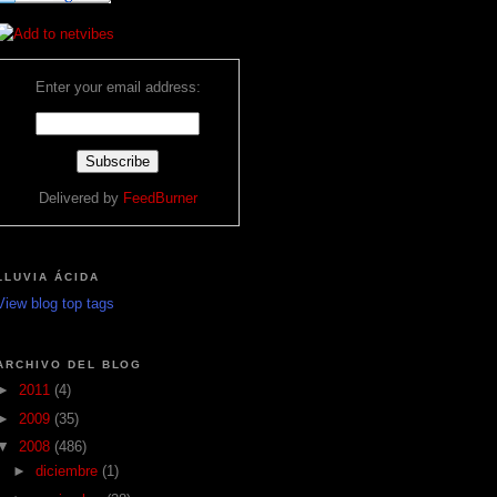
Enter your email address:
Delivered by
FeedBurner
LLUVIA ÁCIDA
View blog top tags
ARCHIVO DEL BLOG
►
2011
(4)
►
2009
(35)
▼
2008
(486)
►
diciembre
(1)