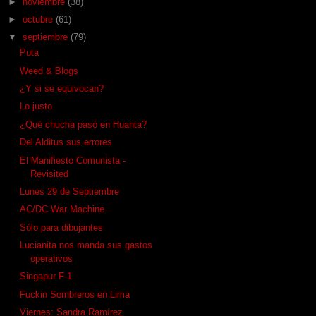
►
noviembre
(38)
►
octubre
(61)
▼
septiembre
(79)
Puta
Weed & Blogs
¿Y si se equivocan?
Lo justo
¿Qué chucha pasó en Huanta?
Del Alditus sus errores
El Manifiesto Comunista -
Revisited
Lunes 29 de Septiembre
AC/DC War Machine
Sólo para dibujantes
Lucianita nos manda sus gastos
operativos
Singapur F-1
Fuckin Sombreros en Lima
Viernes: Sandra Ramírez