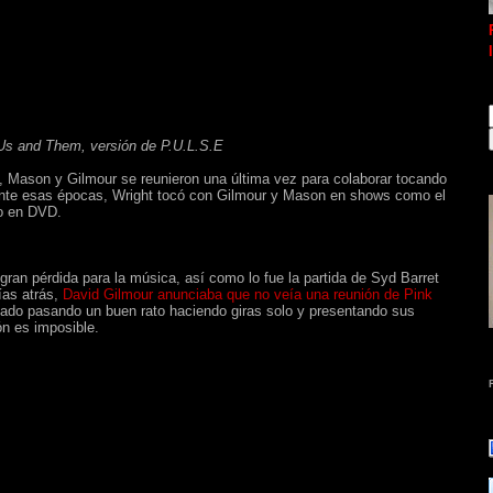
Us and Them, versión de P.U.L.S.E
, Mason y Gilmour se reunieron una última vez para colaborar tocando
ante esas épocas, Wright tocó con Gilmour y Mason en shows como el
o en DVD.
gran pérdida para la música, así como lo fue la partida de Syd Barret
ías atrás,
David Gilmour anunciaba que no veía una reunión de Pink
tado pasando un buen rato haciendo giras solo y presentando sus
ón es imposible.