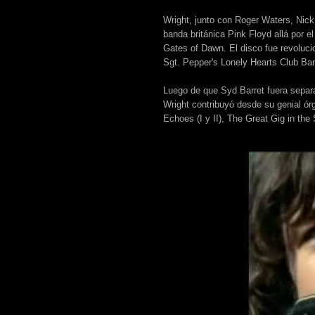
Wright, junto con Roger Waters, Nick
banda británica Pink Floyd allá por e
Gates of Dawn. El disco fue revoluci
Sgt. Pepper's Lonely Hearts Club Ba
Luego de que Syd Barret fuera separad
Wright contribuyó desde su genial ó
Echoes (I y II), The Great Gig in th