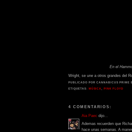
En el Hammon
Wright, se une a otros grandes del Ro
PUBLICADO POR CANNABICUS PRIME
ETIQUETAS:
MÚSICA
,
PINK FLOYD
4 COMENTARIOS:
Aia Paec
dijo...
Ademas recuerden que Richar
hace unas semanas. A manera 