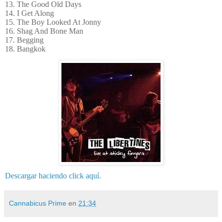
13. The Good Old Days
14. I Get Along
15. The Boy Looked At Jonny
16. Shag And Bone Man
17. Begging
18. Bangkok
Descargar haciendo click aquí.
Cannabicus Prime
en
21:34